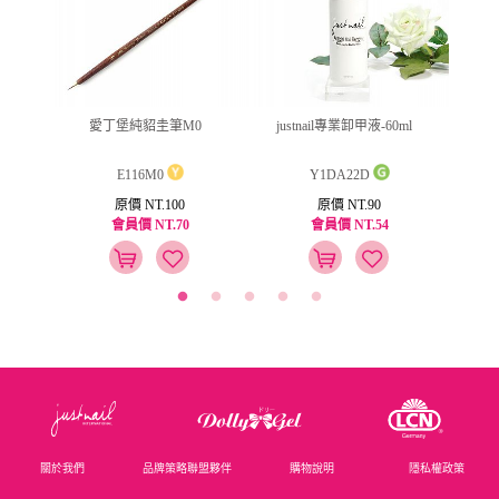
緣滋養油
愛丁堡純貂圭筆M0
justnail專業卸甲液-60ml
ju
E116M0
Y1DA22D
原價 NT.100
原價 NT.90
會員價 NT.70
會員價 NT.54
關於我們
品牌策略聯盟夥伴
購物說明
隱私權政策