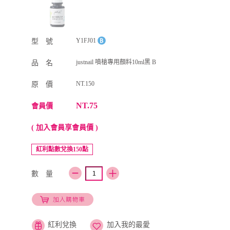
Y1FJ01
型 號
justnail 噴槍專用顏料10ml黑 B
品 名
NT.150
原 價
NT.75
會員價
( 加入會員享會員價 )
紅利點數兌換150點
數 量
紅利兌換
加入我的最愛