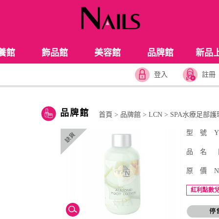
養館
飾品館
美容館
品牌館
新品
登入
註冊
品牌館
首頁
>
品牌館
>
LCN
>
SPA水療足部護
型 號
Y
品 名
原 價
N
紅利點數兌