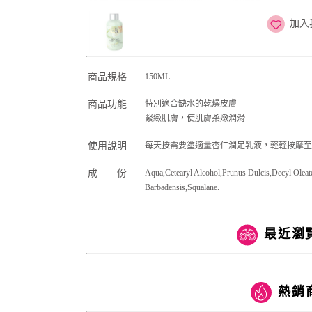
加入
商品規格
150ML
商品功能
特別適合缺水的乾燥皮膚
緊緻肌膚，使肌膚柔嫩潤滑
使用說明
每天按需要塗適量杏仁潤足乳液，輕輕按摩至
成 份
Aqua,Cetearyl Alcohol,Prunus Dulcis,Decyl Oleate,
Barbadensis,Squalane.
最近瀏
熱銷