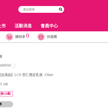
上市
活動消息
會員中心
0
購物車
快速購
理
4SF010
【出清品】LCN 杏仁潤足乳液, 150ml
T.100
換520點