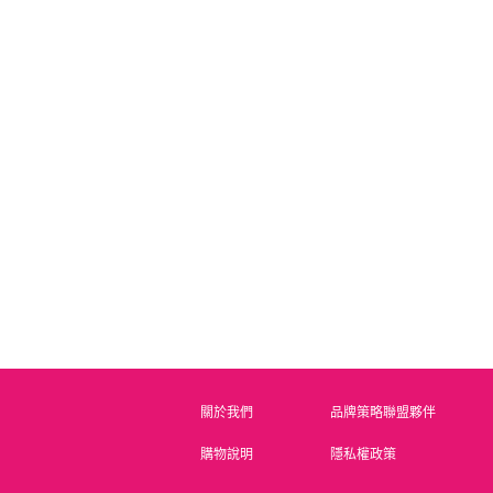
justnail 水蜜桃芒果指
justnail玫瑰指緣滋養油
justn
緣滋養油(筆型)
(筆型)
Y1PK20D
Y1PK36D
原價 NT.200
原價 NT.200
會員價 NT.100
會員價 NT.100
會
關於我們
品牌策略聯盟夥伴
購物說明
隱私權政策