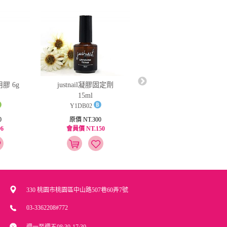
用膠 6g
justnail凝膠固定劑
波麗膠-雙效固定劑
15ml
15ml
Y1DB02
Y1PG002
0
原價 NT.300
原價 NT.400
6
會員價 NT.150
會員價 NT.200
330 桃園市桃園區中山路507巷60弄7號
03-3362208#772
週一至週五08:30-17:30