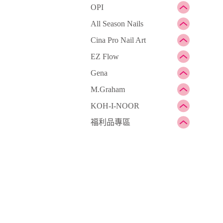
OPI
All Season Nails
Cina Pro Nail Art
EZ Flow
Gena
M.Graham
KOH-I-NOOR
福利品專區