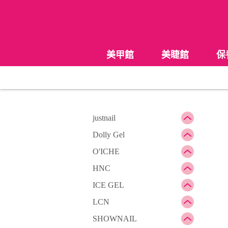
美甲館
美睫館
保
justnail
Dolly Gel
O'ICHE
HNC
ICE GEL
LCN
SHOWNAIL