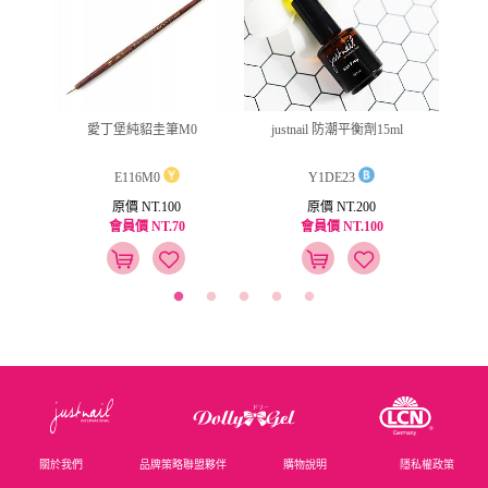
ml
愛丁堡純貂圭筆M0
jus
justnail 防潮平衡劑15ml
E116M0
Y1DE23
原價 NT.100
原價 NT.200
會員價 NT.70
會員價 NT.100
關於我們
品牌策略聯盟夥伴
購物說明
隱私權政策