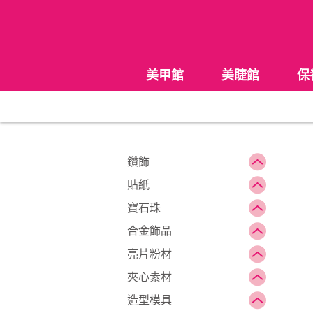
美甲館
美睫館
保
鑽飾
貼紙
寶石珠
合金飾品
亮片粉材
夾心素材
造型模具