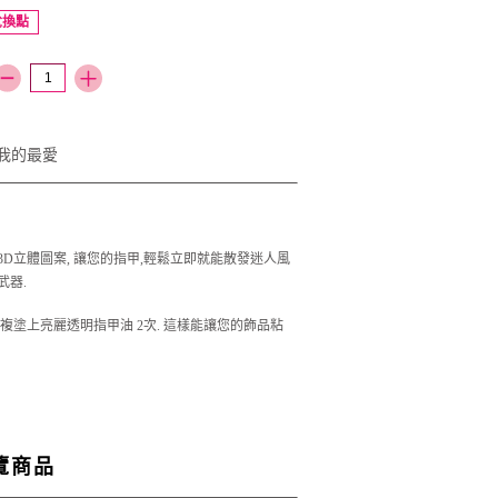
兌換點
我的最愛
3D立體圖案, 讓您的指甲,輕鬆立即就能散發迷人風
武器.
重複塗上亮麗透明指甲油 2次. 這樣能讓您的飾品粘
覽商品