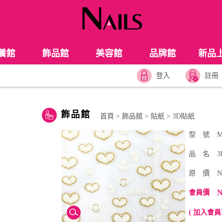
養館
飾品館
美容館
品牌館
新品
登入
註冊
飾品館
首頁
>
飾品館
>
貼紙
>
3D貼紙
型 號
M
品 名
原 價
N
N
會員價
( 加入會員