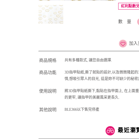
紅利點數
數 量
加入
商品規格
共有多種款式, 讓您自由選擇.
商品功能
3D指甲貼紙,撕了就貼的設計,以及微微隆起的
情,想吸引眾人的目光, 這是妳不可缺少的秘密
使用說明
將3D指甲貼紙撕下,黏貼在指甲面上, 在上面
的更牢, 讓指甲的美麗風采更長久.
其他說明
BLE366以下售完停產
最近瀏