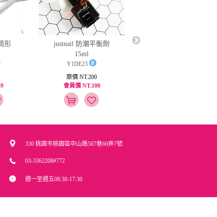
筒形
justnail 指甲專用膠 6g
justnail 防潮平衡劑
15ml
Y1DB15
Y1DE23
原價 NT.160
原價 NT.200
9
會員價 NT.96
會員價 NT.100
330 桃園市桃園區中山路507巷60弄7號
03-3362208#772
週一至週五08:30-17:30