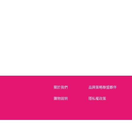
justnail水蜜桃芒果指緣
justnail玫瑰指緣滋養油
justn
軟化劑 15ml
(筆型)
Y1DE13A
Y1PK36D
原價 NT.250
原價 NT.200
會員價 NT.125
會員價 NT.100
會
關於我們
品牌策略聯盟夥伴
購物說明
隱私權政策