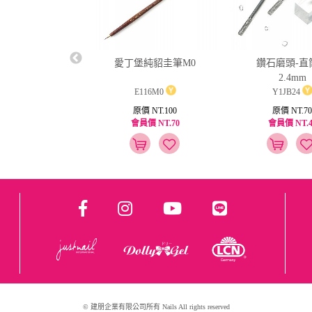
ail強韌硬甲油15ml
愛丁堡純貂圭筆M0
鑽石磨頭-直
2.4mm
Y1PK19
E116M0
Y1JB24
原價 NT.250
原價 NT.100
原價 NT.70
員價 NT.125
會員價 NT.70
會員價 NT.4
© 建朋企業有限公司所有 Nails All rights reserved