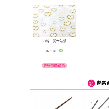
3D純白燙金貼紙
M-Y1BLB
更多規格/顏色
熱銷