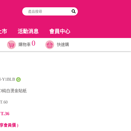
上市
活動消息
會員中心
0
購物車
快速購
-Y1BLB
3D純白燙金貼紙
T.60
T.36
享會員價 )