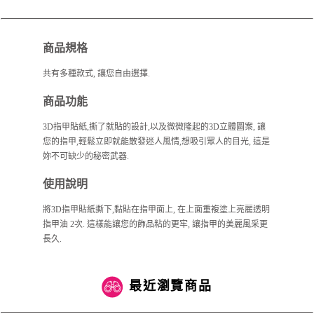
商品規格
共有多種款式, 讓您自由選擇.
商品功能
3D指甲貼紙,撕了就貼的設計,以及微微隆起的3D立體圖案, 讓
您的指甲,輕鬆立即就能散發迷人風情,想吸引眾人的目光, 這是
妳不可缺少的秘密武器.
使用說明
將3D指甲貼紙撕下,黏貼在指甲面上, 在上面重複塗上亮麗透明
指甲油 2次. 這樣能讓您的飾品粘的更牢, 讓指甲的美麗風采更
長久.
最近瀏覽商品