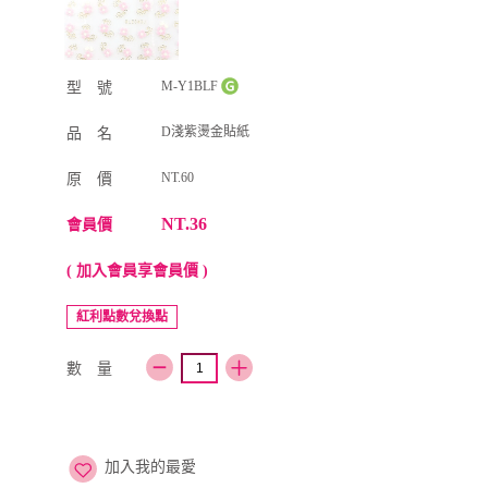
M-Y1BLF
型 號
D淺紫燙金貼紙
品 名
NT.60
原 價
NT.36
會員價
( 加入會員享會員價 )
紅利點數兌換點
數 量
加入我的最愛