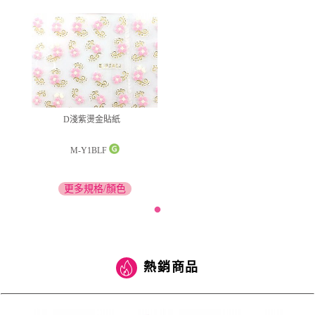
D淺紫燙金貼紙
M-Y1BLF
更多規格/顏色
熱銷商品