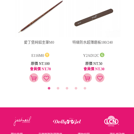
ml
愛丁堡純貂圭筆M0
特級防水超薄磨板180/240
ju
E116M0
Y2AD12C
原價 NT.100
原價 NT.50
會員價 NT.70
會員價 NT.30