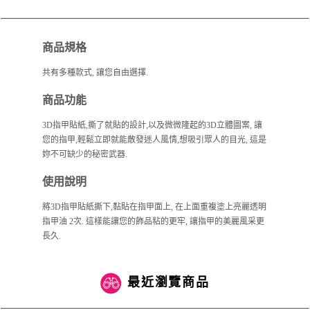
商品規格
共有多種款式, 讓您自由選擇.
商品功能
3D指甲貼紙,撕了就貼的設計,以及微微隆起的3D立體圖案, 讓
您的指甲,輕鬆立即就能散發迷人風情,想吸引眾人的目光, 這是
妳不可缺少的秘密武器.
使用說明
將3D指甲貼紙撕下,黏貼在指甲面上, 在上面重複塗上亮麗透明
指甲油 2次. 這樣能讓您的飾品粘的更牢, 讓指甲的美麗風采更
長久.
最近瀏覽商品