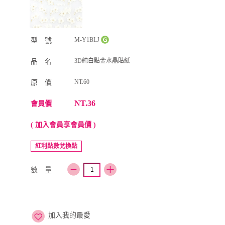
M-Y1BLJ
型 號
3D純白點金水晶貼紙
品 名
NT.60
原 價
NT.36
會員價
( 加入會員享會員價 )
紅利點數兌換點
數 量
加入我的最愛