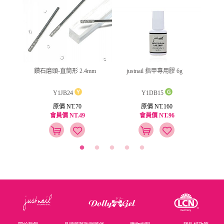
ml
鑽石磨頭-直筒形 2.4mm
justnail 指甲專用膠 6g
jus
Y1JB24
Y1DB15
原價 NT.70
原價 NT.160
會員價 NT.49
會員價 NT.96