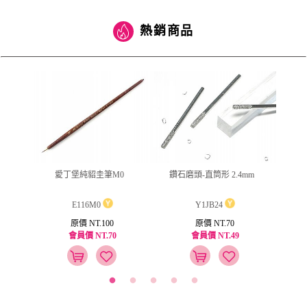
熱銷商品
(筆型)
愛丁堡純貂圭筆M0
鑽石磨頭-直筒形 2.4mm
jus
E116M0
Y1JB24
原價 NT.100
原價 NT.70
會員價 NT.70
會員價 NT.49