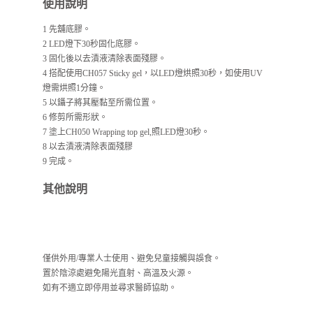
使用說明
1 先舖底膠。
2 LED燈下30秒固化底膠。
3 固化後以去漬液清除表面殘膠。
4 搭配使用CH057 Sticky gel，以LED燈烘照30秒，如使用UV
燈需烘照1分鐘。
5 以鑷子將其壓黏至所需位置。
6 修剪所需形狀。
7 塗上CH050 Wrapping top gel,照LED燈30秒。
8 以去漬液清除表面殘膠
9 完成。
其他說明
僅供外用/專業人士使用、避免兒童接觸與誤食。
置於陰涼處避免陽光直射、高溫及火源。
如有不適立即停用並尋求醫師協助。