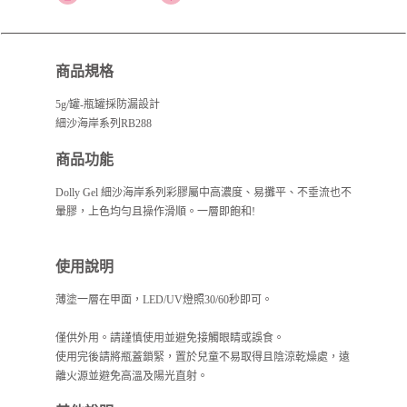
商品規格
5g/罐-瓶罐採防漏設計
細沙海岸系列RB288
商品功能
Dolly Gel 細沙海岸系列彩膠屬中高濃度、易攤平、不垂流也不
暈膠，上色均勻且操作滑順。一層即飽和!
使用說明
薄塗一層在甲面，LED/UV燈照30/60秒即可。
僅供外用。請謹慎使用並避免接觸眼睛或誤食。
使用完後請將瓶蓋鎖緊，置於兒童不易取得且陰涼乾燥處，遠
離火源並避免高溫及陽光直射。