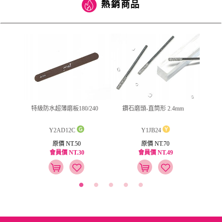
熱銷商品
ml
特級防水超薄磨板180/240
鑽石磨頭-直筒形 2.4mm
jus
Y2AD12C
Y1JB24
原價 NT.50
原價 NT.70
會員價 NT.30
會員價 NT.49