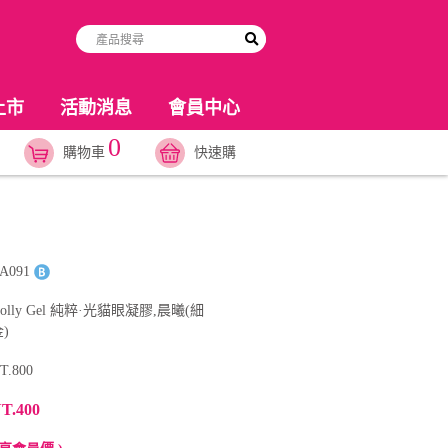
上市
活動消息
會員中心
0
購物車
快速購
A091
olly Gel 純粹·光貓眼凝膠,晨曦(細
)
T.800
T.400