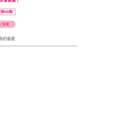
享會員價 )
換800點
我的最愛