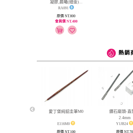
凝膠,晨曦(細金)...
RA091
原價 NT.800
會員價 NT.400
熱銷
nail水蜜桃芒果指緣
愛丁堡純貂圭筆M0
鑽石磨頭-直
化劑 15ml
2.4mm
1DE13A
E116M0
Y1JB24
原價 NT.250
原價 NT.100
原價 NT.70