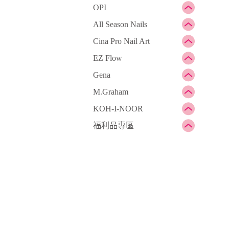
OPI
All Season Nails
Cina Pro Nail Art
EZ Flow
Gena
M.Graham
KOH-I-NOOR
福利品專區