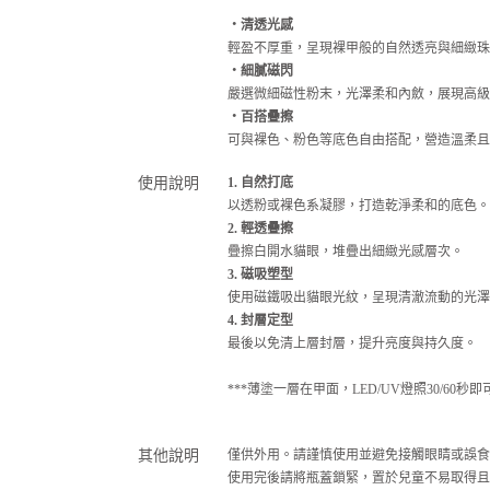
・清透光感
輕盈不厚重，呈現裸甲般的自然透亮與細緻珠
・細膩磁閃
嚴選微細磁性粉末，光澤柔和內斂，展現高級
・百搭疊擦
可與裸色、粉色等底色自由搭配，營造溫柔且
使用說明
1. 自然打底
以透粉或裸色系凝膠，打造乾淨柔和的底色。
2. 輕透疊擦
疊擦白開水貓眼，堆疊出細緻光感層次。
3. 磁吸塑型
使用磁鐵吸出貓眼光紋，呈現清澈流動的光澤
4. 封層定型
最後以免清上層封層，提升亮度與持久度。
***薄塗一層在甲面，LED/UV燈照30/60秒即可
其他說明
僅供外用。請謹慎使用並避免接觸眼睛或誤食
使用完後請將瓶蓋鎖緊，置於兒童不易取得且