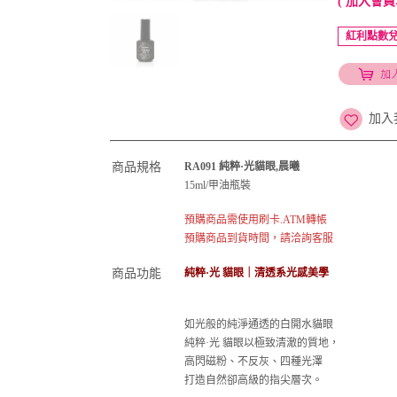
( 加入會員
紅利點數兌
加入
商品規格
RA091 純粹·光貓眼,晨曦
15ml/甲油瓶裝
預購商品需使用刷卡.ATM轉帳
預購商品到貨時間，請洽詢客服
商品功能
純粹·光 貓眼｜清透系光感美學
如光般的純淨通透的白開水貓眼
純粹·光 貓眼以極致清澈的質地，
高閃磁粉、不反灰、四種光澤
打造自然卻高級的指尖層次。