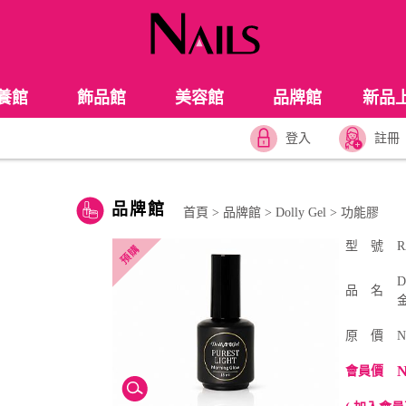
養館
飾品館
美容館
品牌館
新品
登入
註冊
品牌館
首頁
>
品牌館
>
Dolly Gel
>
功能膠
型 號
R
D
品 名
金
原 價
N
N
會員價