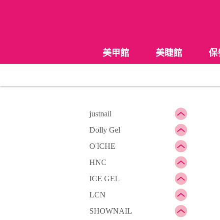
美甲館
美睫館
保
justnail
Dolly Gel
O'ICHE
HNC
ICE GEL
LCN
SHOWNAIL