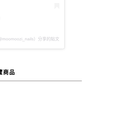
@moomoozi_nails）分享的貼文
覽商品