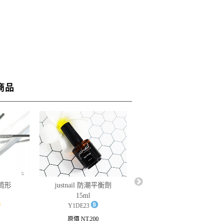
商品
筒形
justnail專業卸甲
justnail 防潮平衡劑
液-60ml
15ml
Y1DA22D
Y1DE23
原價 NT.90
原價 NT.200