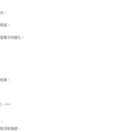
光。
質感。
富層次的變化。
效果。
。***
。
陰涼乾燥處，