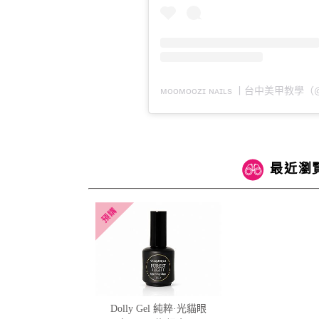
ᴍᴏᴏᴍᴏᴏᴢɪ ɴᴀɪʟs ㅣ台中美甲教學（
最近瀏
Dolly Gel 純粹·光貓眼