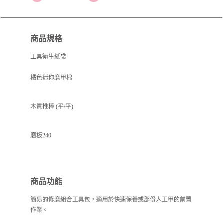
商品規格
工具衛生紙袋
橘色迷你磨甲棉
木質推棒 (平/平)
磨板240
商品功能
簡易的修磨組合工具包，適用於快速保養或部份人工甲的前置
作業。