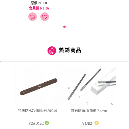
原價 NT.60
會員價 NT.36
熱銷商品
(筆型)
特級防水超薄磨板180/240
鑽石磨頭-直筒形 2.4mm
jus
Y2AD12C
Y1JB24