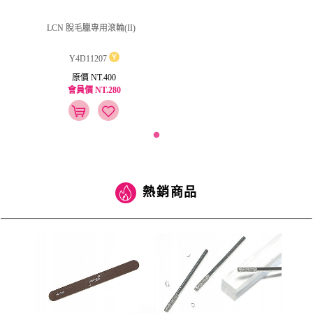
LCN 脫毛臘專用滾輪(II)
Y4D11207
原價 NT.400
會員價 NT.280
熱銷商品