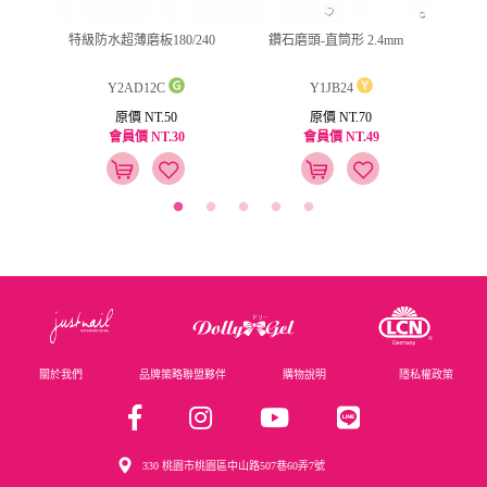
(筆型)
特級防水超薄磨板180/240
鑽石磨頭-直筒形 2.4mm
jus
Y2AD12C
Y1JB24
原價 NT.50
原價 NT.70
會員價 NT.30
會員價 NT.49
關於我們
品牌策略聯盟夥伴
購物說明
隱私權政策
330 桃園市桃園區中山路507巷60弄7號