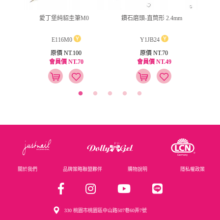
ml
愛丁堡純貂圭筆M0
鑽石磨頭-直筒形 2.4mm
波麗
E116M0
Y1JB24
原價 NT.100
原價 NT.70
會員價 NT.70
會員價 NT.49
關於我們
品牌策略聯盟夥伴
購物說明
隱私權政策
330 桃園市桃園區中山路507巷60弄7號