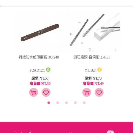
ml
特級防水超薄磨板180/240
鑽石磨頭-直筒形 2.4mm
jus
Y2AD12C
Y1JB24
原價 NT.50
原價 NT.70
會員價 NT.30
會員價 NT.49