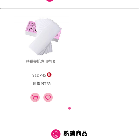
熱蠟美肌專用布 R
Y1DV45
原價 NT.35
熱銷商品