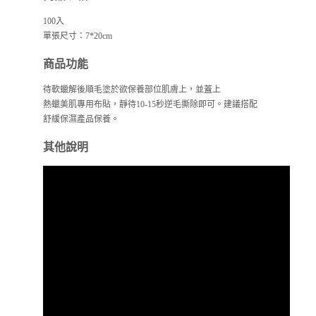
100入
單張尺寸：7*20cm
商品功能
待軟蠟解後順毛塗於欲保養部位肌膚上，並蓋上
熱蠟美肌專用布貼，靜待10-15秒逆毛撕除即可。建議搭配
舒緩保濕產品保養。
其他說明