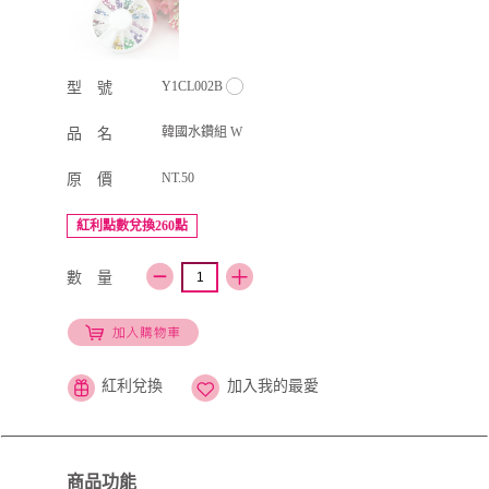
Y1CL002B
型 號
韓國水鑽組 W
品 名
NT.50
原 價
紅利點數兌換260點
數 量
紅利兌換
加入我的最愛
商品功能