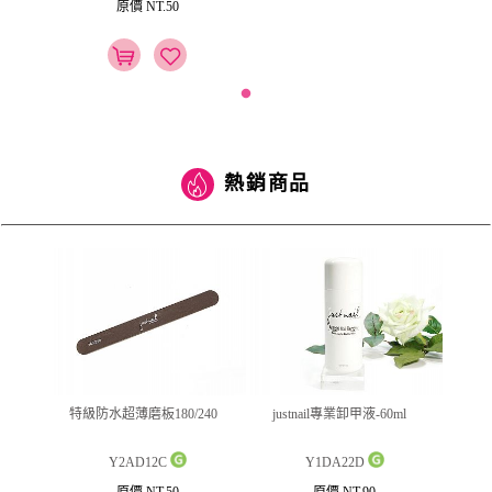
原價 NT.50
熱銷商品
(筆型)
特級防水超薄磨板180/240
justnail專業卸甲液-60ml
ju
Y2AD12C
Y1DA22D
原價 NT.50
原價 NT.90