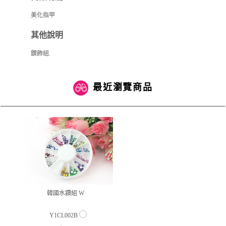
美化指甲
其他說明
鑚飾組.
最近瀏覽商品
韓國水鑽組 W
Y1CL002B