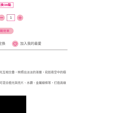
換500點
兌換
加入我的最愛
光互相交疊，映照出淡淡的漸層，宛如夜空中的極
可混合極光與亮片、水鑽、金屬線條等，打造高級