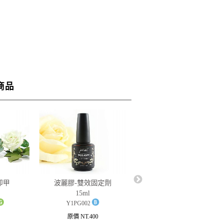
商品
業卸甲
波麗膠-雙效固定劑
justnail 凝膠專用洗筆
15ml
液 120ml
Y1PG002
Y1DF15
原價 NT.400
原價 NT.400