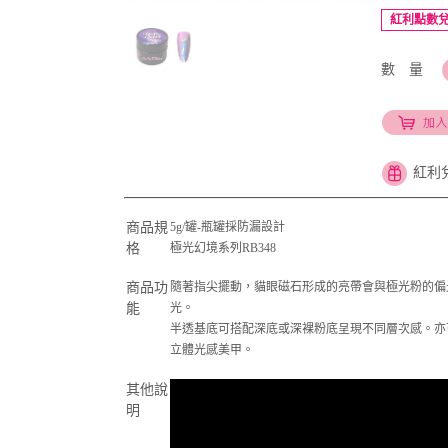
紅利點數兌
數 量
紅利
商品規
5g/罐-瓶罐採防漏設計
格
極光幻境系列RB348
商品功
隨著指尖擺動，貓眼磁石形成的亮帶會與極光粉的偏
能
光。
半透基底可搭配深底或深裸粉底呈現不同層次感。亦
立體光感美甲。
其他說
明