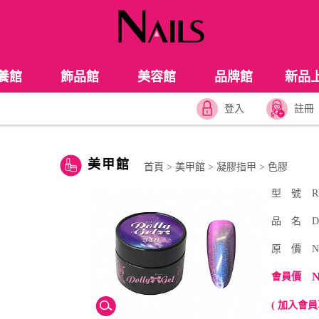
養館
飾品館
美容館
品牌館
新品
登入
註冊
美甲館
首頁
>
美甲館
>
凝膠指甲
>
色膠
型 號
R
品 名
D
原 價
N
N
會員價
( 加入會員