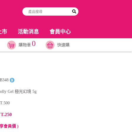
上市
活動消息
會員中心
0
購物車
快速購
B348
olly Gel 極光幻境 5g
T.500
T.250
享會員價 )