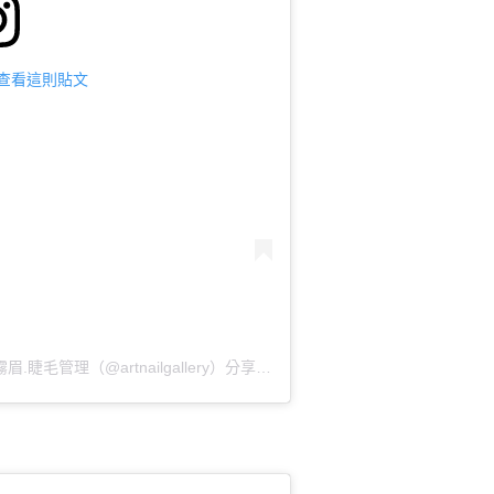
am 查看這則貼文
文藝美學藝廊｜教學.美甲.美甲團購.美睫.霧眉.睫毛管理（@artnailgallery）分享的貼文