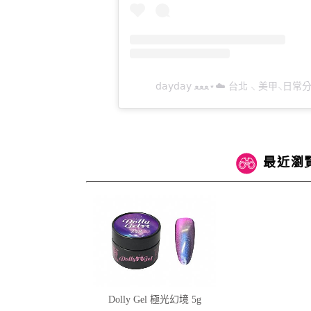
𝖽𝖺𝗒𝖽𝖺𝗒 ﻌﻌﻌ⋆☁️ 台
最近瀏
Dolly Gel 極光幻境 5g