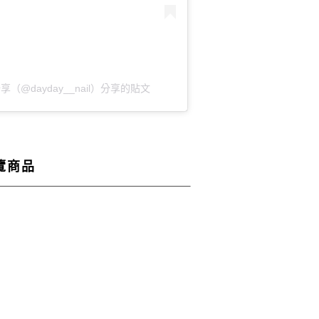
北 ⸜ 美甲⸜日常分享（@dayday__nail）分享的貼文
覽商品