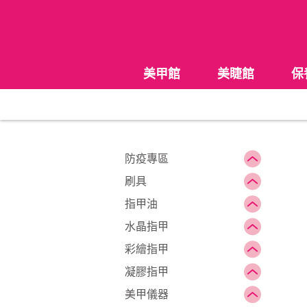
美甲館
美睫館
保
防疫專區
刷具
指甲油
水晶指甲
彩繪指甲
凝膠指甲
美甲儀器