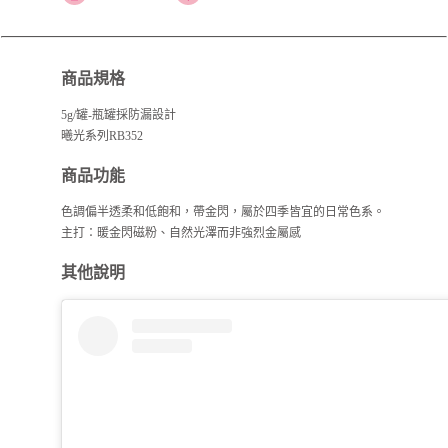
商品規格
5g/罐-瓶罐採防漏設計
曦光系列RB352
商品功能
色調偏半透柔和低飽和，帶金閃，屬於四季皆宜的日常色系。
主打：暖金閃磁粉、自然光澤而非強烈金屬感
其他說明