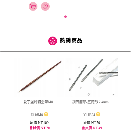
熱銷商品
ml
愛丁堡純貂圭筆M0
鑽石磨頭-直筒形 2.4mm
jus
E116M0
Y1JB24
原價 NT.100
原價 NT.70
會員價 NT.70
會員價 NT.49