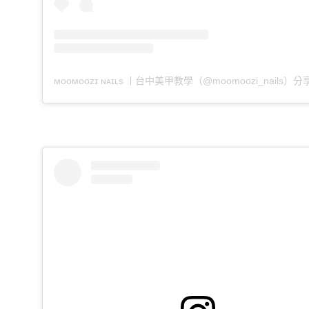
ᴍᴏᴏᴍᴏᴏᴢɪ ɴᴀɪʟs ㅣ台中美甲教學（@moomoozi_nails）