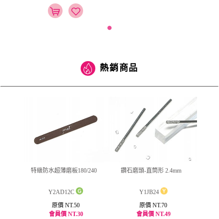
熱銷商品
緣滋養油
特級防水超薄磨板180/240
鑽石磨頭-直筒形 2.4mm
jus
Y2AD12C
Y1JB24
原價 NT.50
原價 NT.70
會員價 NT.30
會員價 NT.49