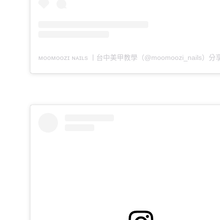
ᴍᴏᴏᴍᴏᴏᴢɪ ɴᴀɪʟs ㅣ台中美甲教學（@moomoozi_nails）