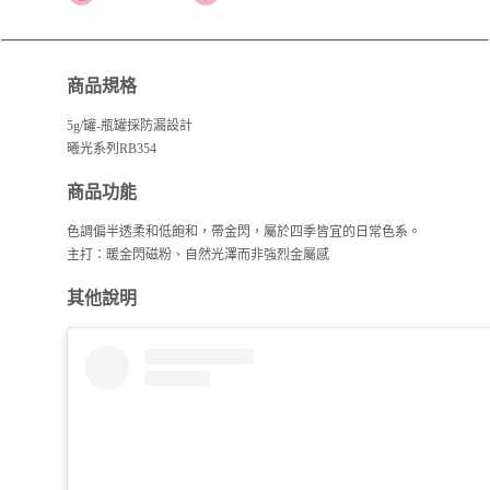
商品規格
5g/罐-瓶罐採防漏設計
曦光系列RB354
商品功能
色調偏半透柔和低飽和，帶金閃，屬於四季皆宜的日常色系。
主打：暖金閃磁粉、自然光澤而非強烈金屬感
其他說明