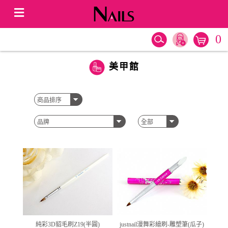
0
美甲館
純彩3D貂毛刷Z19(半圓)
justnail漫舞彩繪刷-雕塑筆(瓜子)