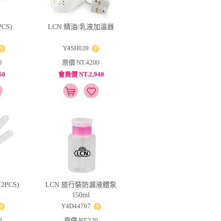
CS)
LCN 精油/乳液加溫器
Y4SH039
0
原價 NT.4200
50
會員價 NT.2,940
PCS)
LCN 旅行裝防漏液體泵
150ml
Y4D44767
0
原價 NT.320