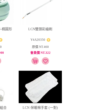
-橢圓形
LCN雙頭彩繪刷
Y4A20350
0
原價 NT.460
00
會員價 NT.322
具組合
LCN 保暖棉手套 (一對)