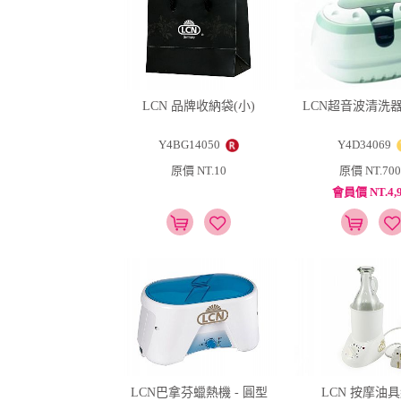
LCN 品牌收納袋(小)
LCN超音波清洗器
Y4BG14050
Y4D34069
原價 NT.10
原價 NT.700
會員價 NT.4,9
LCN巴拿芬蠟熱機 - 圓型
LCN 按摩油