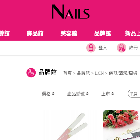
養館
飾品館
美容館
品牌館
新品
登入
註冊
品牌館
首頁
>
品牌館
>
LCN
>
儀器/清潔/周邊
價格
產品編號
上市