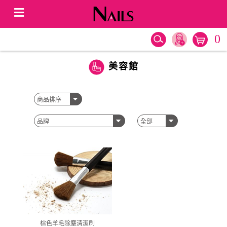
0
美容館
棕色羊毛除塵清潔刷