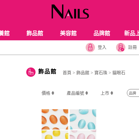
養館
飾品館
美容館
品牌館
新品
登入
註冊
飾品館
首頁
>
飾品館
>
寶石珠
>
貓眼石
價格
產品編號
上市