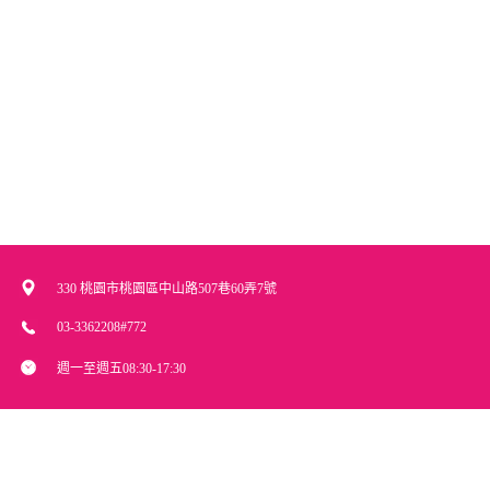
330 桃園市桃園區中山路507巷60弄7號
03-3362208#772
週一至週五08:30-17:30