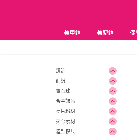
美甲館
美睫館
保
鑽飾
貼紙
寶石珠
合金飾品
亮片粉材
夾心素材
造型模具