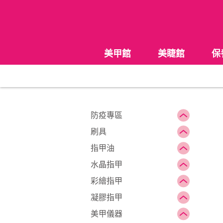
美甲館
美睫館
保
防疫專區
刷具
指甲油
水晶指甲
彩繪指甲
凝膠指甲
美甲儀器