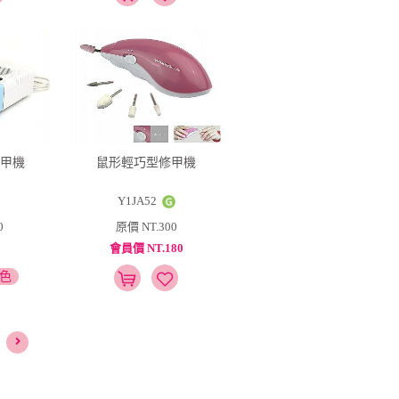
手烘甲機
鼠形輕巧型修甲機
Y1JA52
0
原價 NT.300
會員價 NT.180
顏色