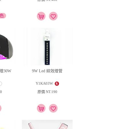
顏色
燈30W
9W Led 綜效燈管
Y1KA03W
0
原價 NT.190