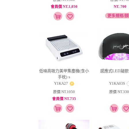
會員價 NT.1,050
NT. 700
更多規格/
低噪高吸力美甲集塵機(含小
感應式LED凝膠
手枕) s
Y1KA27
Y1KA03S
原價 NT.1050
原價 NT.330
會員價 NT.735