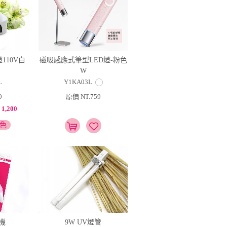
110V白
磁吸感應式筆型LED燈-粉色
W
L
Y1KA03L
0
原價 NT.759
1,200
顏色
機
9W UV燈管