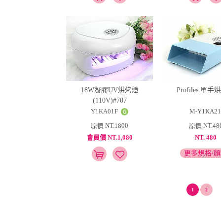
18W凝膠UV烘烤燈
Profiles 單
(110V)#707
Y1KA01F
M-Y1KA21
原價 NT.1800
原價 NT.48
會員價 NT.1,080
NT. 480
更多規格/
1
2