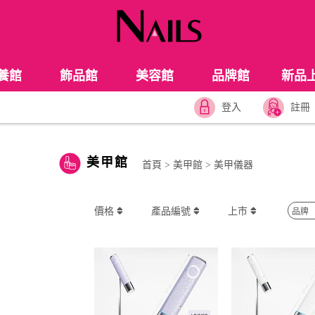
養館
飾品館
美容館
品牌館
新品
登入
註冊
美甲館
首頁
>
美甲館
>
美甲儀器
價格
產品編號
上市