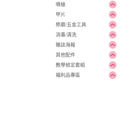
噴槍
甲片
修磨/五金工具
消毒/清洗
雜誌海報
其他配件
教學檢定套組
福利品專區