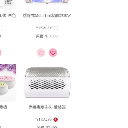
D燈-白色
感應式Multi Led凝膠燈30W
Y1KA03V
9
原價 NT.4000
專業集塵手枕-菱格銀
塵機
Y1KA29S
原價 NT.400
0