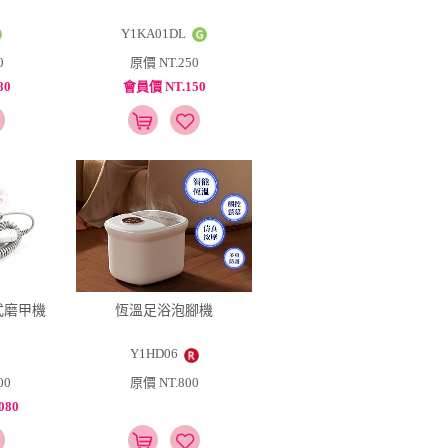
Y1KA01DL
0
原價 NT.250
80
會員價 NT.150
攜式磨甲機
恆溫足浴泡腳機
Y1HD06
00
原價 NT.800
080