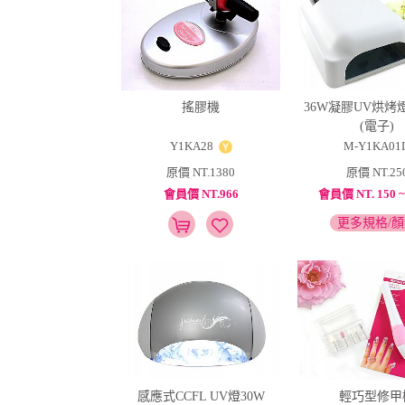
搖膠機
36W凝膠UV烘烤燈
(電子)
Y1KA28
M-Y1KA01
原價 NT.1380
原價 NT.25
會員價 NT.966
會員價 NT. 150 ~ 
更多規格/
感應式CCFL UV燈30W
輕巧型修甲