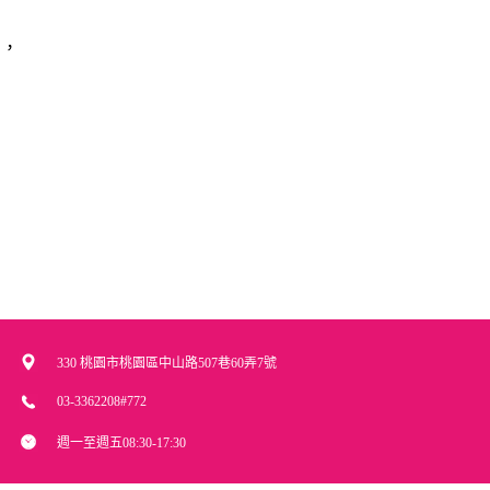
品，
330 桃園市桃園區中山路507巷60弄7號
03-3362208#772
週一至週五08:30-17:30