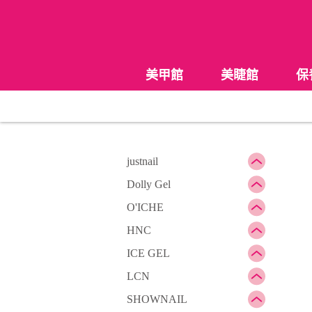
美甲館
美睫館
保
justnail
Dolly Gel
O'ICHE
HNC
ICE GEL
LCN
SHOWNAIL