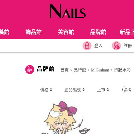
養館
飾品館
美容館
品牌館
新品
登入
註冊
品牌館
首頁
>
品牌館
>
M.Graham
>
塊狀水彩
價格
產品編號
上市