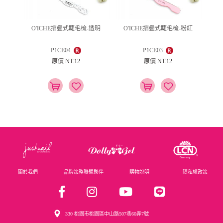
O'ICHE摺疊式睫毛梳-透明
O'ICHE摺疊式睫毛梳-粉紅
P1CE04
P1CE03
原價 NT.12
原價 NT.12
關於我們
品牌策略聯盟夥伴
購物說明
隱私權政策
330 桃園市桃園區中山路507巷60弄7號