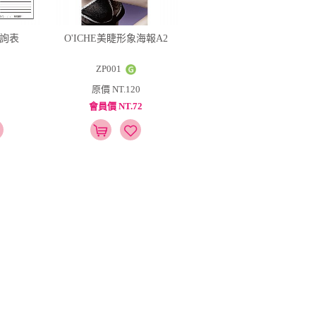
諮詢表
O'ICHE美睫形象海報A2
ZP001
原價 NT.120
會員價 NT.72