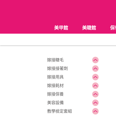
美甲館
美睫館
保
嫁接睫毛
嫁接接著劑
嫁接用具
嫁接耗材
嫁接保養
美容設備
教學檢定套組