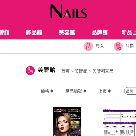
養館
飾品館
美容館
品牌館
新品
登入
註冊
美睫館
首頁
>
美睫館
>
美睫輔宣品
價格
產品編號
上市