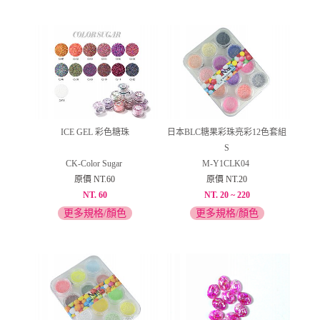
ICE GEL 彩色糖珠
日本BLC糖果彩珠亮彩12色套組
S
CK-Color Sugar
M-Y1CLK04
原價 NT.60
原價 NT.20
NT. 60
NT. 20 ~ 220
更多規格/顏色
更多規格/顏色