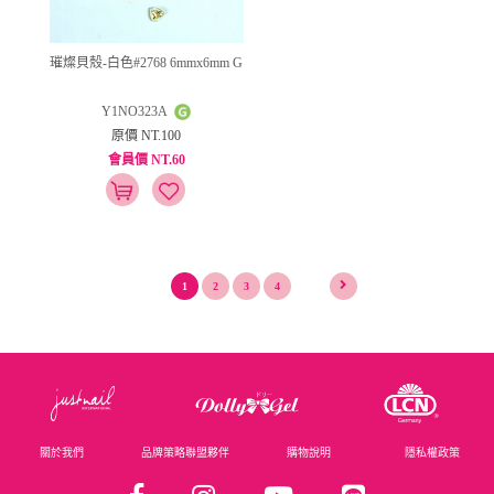
璀燦貝殼-白色#2768 6mmx6mm G
Y1NO323A
原價 NT.100
會員價 NT.60
1
2
3
4
關於我們
品牌策略聯盟夥伴
購物說明
隱私權政策