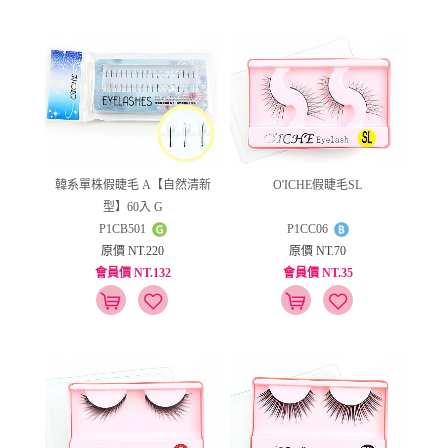
韓系單株假睫毛 A【自然清新
O'ICHE假睫毛SL
型】60入 G
P1CB501
P1CC06
原價 NT.220
原價 NT.70
會員價 NT.132
會員價 NT.35