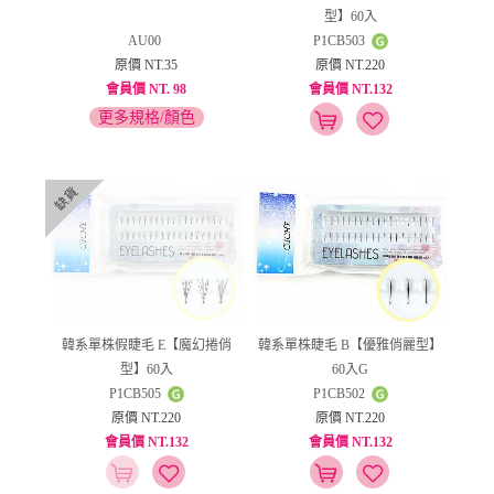
型】60入
AU00
P1CB503
原價 NT.35
原價 NT.220
會員價 NT. 98
會員價 NT.132
更多規格/顏色
韓系單株假睫毛 E【魔幻捲俏
韓系單株睫毛 B【優雅俏麗型】
型】60入
60入G
P1CB505
P1CB502
原價 NT.220
原價 NT.220
會員價 NT.132
會員價 NT.132