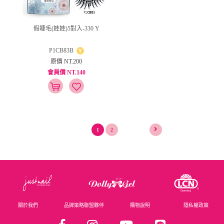
假睫毛(娃娃)5對入-330 Y
P1CB83B
原價 NT.200
會員價 NT.140
1
2
關於我們
品牌策略聯盟夥伴
購物說明
隱私權政策