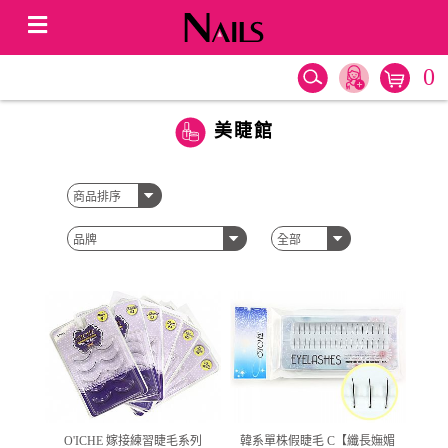
0
美睫館
O'ICHE 嫁接練習睫毛系列
韓系單株假睫毛 C【纖長嫵媚