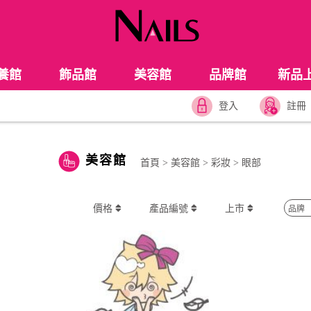
養館
飾品館
美容館
品牌館
新品
登入
註冊
美容館
首頁
>
美容館
>
彩妝
>
眼部
價格
產品編號
上市