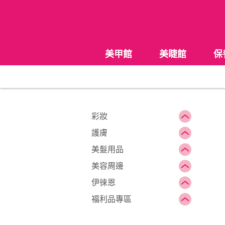
美甲館
美睫館
保
彩妝
護膚
美髮用品
美容周邊
伊徠恩
福利品專區