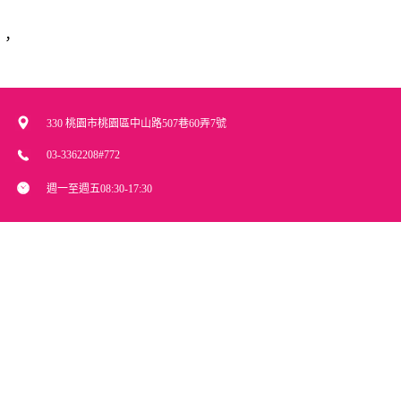
品，
330 桃園市桃園區中山路507巷60弄7號
03-3362208#772
週一至週五08:30-17:30