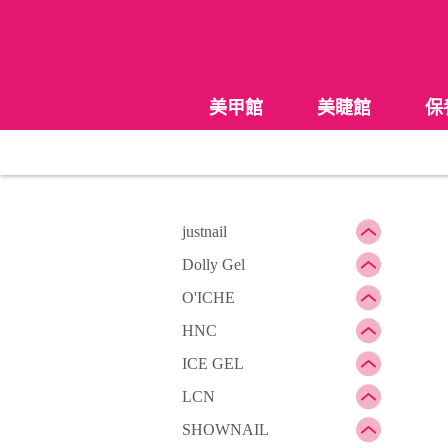
美甲館
美睫館
保
justnail
Dolly Gel
O'ICHE
HNC
ICE GEL
LCN
SHOWNAIL