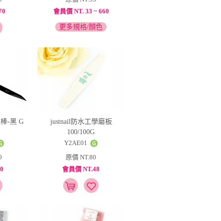
70
會員價 NT. 33 ~ 660
更多規格/顏色
推棒-黑 G
justnail防水工學磨板
100/100G
Y2AE01
0
原價 NT.80
0
會員價 NT.48