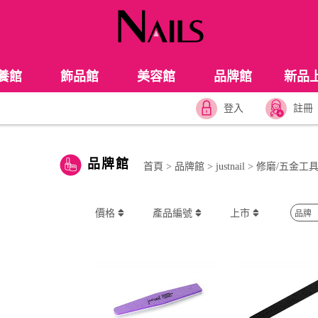
養館
飾品館
美容館
品牌館
新品
登入
註冊
品牌館
首頁
>
品牌館
>
justnail
>
修磨/五金工
價格
產品編號
上市