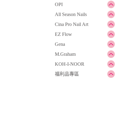
OPI
All Season Nails
Cina Pro Nail Art
EZ Flow
Gena
M.Graham
KOH-I-NOOR
福利品專區