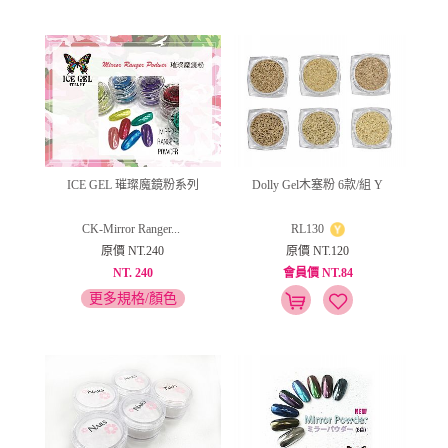
Dolly Gel木塞粉 6款/組 Y
ICE GEL 璀璨魔鏡粉系列
RL130
CK-Mirror Ranger...
原價 NT.120
原價 NT.240
會員價 NT.84
NT. 240
更多規格/顏色