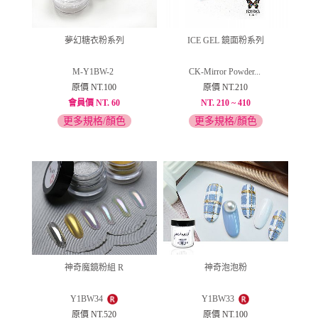
夢幻糖衣粉系列
ICE GEL 鏡面粉系列
M-Y1BW-2
CK-Mirror Powder...
原價 NT.100
原價 NT.210
會員價 NT. 60
NT. 210 ~ 410
更多規格/顏色
更多規格/顏色
神奇魔鏡粉組 R
神奇泡泡粉
Y1BW34
Y1BW33
原價 NT.520
原價 NT.100