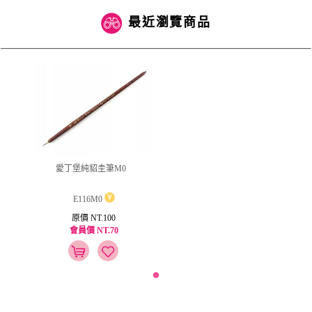
最近瀏覽商品
愛丁堡純貂圭筆M0
E116M0
原價 NT.100
會員價 NT.70