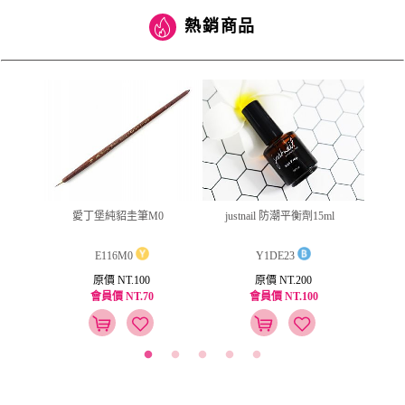
熱銷商品
(筆型)
愛丁堡純貂圭筆M0
jus
justnail 防潮平衡劑15ml
E116M0
Y1DE23
原價 NT.100
原價 NT.200
會員價 NT.70
會員價 NT.100