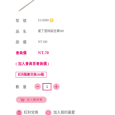
E116M0
型 號
愛丁堡純貂圭筆M0
品 名
NT.100
原 價
NT.70
會員價
( 加入會員享會員價 )
紅利點數兌換280點
數 量
紅利兌換
加入我的最愛