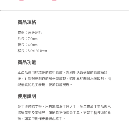
商品規格
成份：高級貂毛
毛長：7.0mm
管長：4.0mm
桿長：5.0x180.0mm
商品功能
本產品適用於精細的指甲彩繪，將刷毛沾取適量的彩繪顏料
後，針對想要創作的部份做繪製，貂毛易於顏料水份吸附，搭
配優異的毛尖表現，便於彩繪展現。
使用說明
愛丁堡純貂圭筆，出自於精湛工匠之手，多年來愛丁堡品牌已
深植美甲及美術界，讓刷具不僅僅是工具，更是工藝技術的象
徵，讓美甲創作更能得心應手。