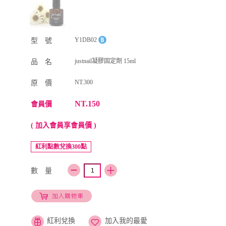
Y1DB02
型 號
justnail凝膠固定劑 15ml
品 名
NT.300
原 價
NT.150
會員價
( 加入會員享會員價 )
紅利點數兌換300點
數 量
紅利兌換
加入我的最愛