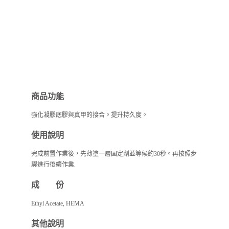
商品功能
強化凝膠底膠與真甲的接合。提升持久度。
使用說明
完成前置作業後，先薄塗一層固定劑並等候約30秒。再按照步
驟進行後續作業.
成 份
Ethyl Acetate, HEMA
其他說明