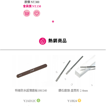
原價 NT.300
會員價 NT.150
熱銷商品
(筆型)
特級防水超薄磨板180/240
鑽石磨頭-直筒形 2.4mm
jus
Y2AD12C
Y1JB24