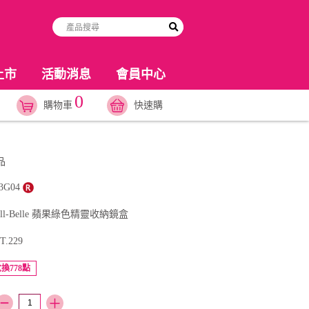
上市
活動消息
會員中心
0
購物車
快速購
商品
3G04
ll-Belle 蘋果綠色精靈收納鏡盒
T.229
換778點