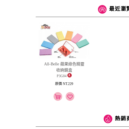
最近瀏
All-Belle 蘋果綠色精靈
收納鏡盒
P3G04
原價 NT.229
熱銷