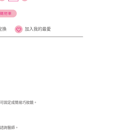
兌換
加入我的最愛
可固定成簡易巧妝鏡。
請諮詢醫師。