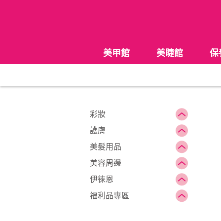
美甲館
美睫館
保
彩妝
護膚
美髮用品
美容周邊
伊徠恩
福利品專區