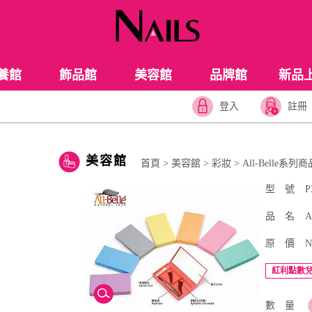
養館
飾品館
美容館
品牌館
新品
登入
註冊
美容館
首頁
>
美容館
>
彩妝
>
All-Belle系列
型 號
P
品 名
A
原 價
N
紅利點數兌
數 量