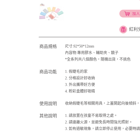
紅利
商品規格
尺寸:92*50*12mm
內容物:專用膠水、輔助夾、鏡子
*全系列共八個顏色，隨機出貨，不挑色
商品功能
1. 假睫毛的家
2. 分格設計好收納
3. 外出攜帶好方便
4. 粉彩盒體好吸睛
使用說明
收納假睫毛等相關用具，上蓋開起向後傾斜，
其他說明
1. 請放置在孩童不易取得之處。
2. 請遠離火源，並避免長時間強光照射。
3. 如有過敏現象，請立即停止使用，必要時