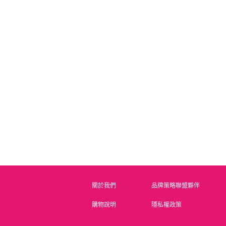
justnail 水蜜桃芒果指
justnail薰衣草指緣滋養
justn
緣滋養油(筆型)
油(筆型)
Y1PK20D
Y1PK32D
原價 NT.200
原價 NT.200
會員價 NT.100
會員價 NT.100
會
關於我們
品牌策略聯盟夥伴
購物說明
隱私權政策