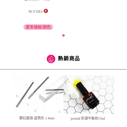
M-Y1MA
更多規格/顏色
熱銷商品
ml
鑽石磨頭-直筒形 2.4mm
ju
justnail 防潮平衡劑15ml