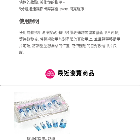
快速的妝點, 美化你的指甲 ~
5分鐘迅速讓你出席宴會, party, 閃亮耀眼 !
使用說明
使用前將指甲洗淨擦乾, 將甲片膠輕薄均勻塗於藝術甲片內側,
等待數秒後. 將藝術指甲片對準黏於真指甲上, 並且輕輕移動甲
片前端, 將調整至您滿意的位置. 或依照您的喜好修磨甲片長
度.
最近瀏覽商品
藝術假指甲- 彩繪