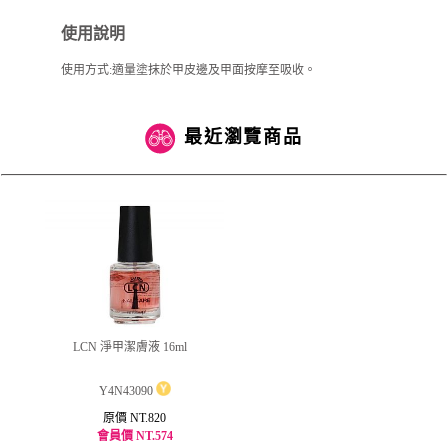
使用說明
使用方式:適量塗抹於甲皮邊及甲面按摩至吸收。
最近瀏覽商品
LCN 淨甲潔膚液 16ml
Y4N43090
原價 NT.820
會員價 NT.574