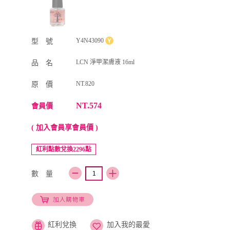
Y4N43090
型 號
LCN 淨甲潔膚液 16ml
品 名
NT.820
原 價
NT.574
會員價
( 加入會員享會員價 )
紅利點數兌換2296點
數 量
紅利兌換
加入我的最愛