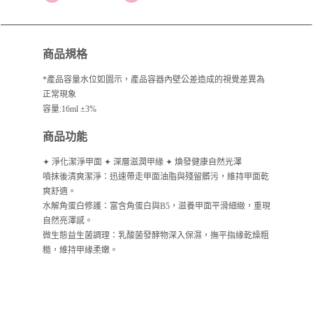
商品規格
*產品容量水位如圖示，產品容器內壁公差造成的視覺差異為
正常現象
容量:16ml ±3%
商品功能
✦ 淨化潔淨甲面 ✦ 深層滋潤甲緣 ✦ 煥發健康自然光澤
噴抹後清爽潔淨：迅速帶走甲面油脂與殘留髒污，維持甲面乾
爽舒適。
水解角蛋白修護：富含角蛋白與B5，滋養甲面平滑細緻，重現
自然亮澤感。
微生態益生菌調理：乳酸菌發酵物深入保濕，撫平指緣乾燥粗
糙，維持甲緣柔嫩。