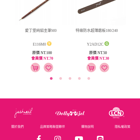
(筆型)
愛丁堡純貂圭筆M0
特級防水超薄磨板180/240
鑽石
E116M0
Y2AD12C
原價 NT.100
原價 NT.50
會員價 NT.70
會員價 NT.30
關於我們
品牌策略聯盟夥伴
購物說明
隱私權政策