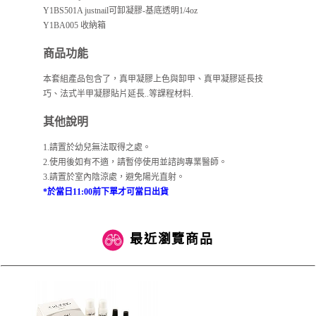
Y1BS501A justnail可卸凝膠-基底透明1/4oz
Y1BA005 收納箱
商品功能
本套組產品包含了，真甲凝膠上色與卸甲、真甲凝膠延長技
巧、法式半甲凝膠貼片延長..等課程材料.
其他說明
1.請置於幼兒無法取得之處。
2.使用後如有不適，請暫停使用並諮詢專業醫師。
3.請置於室內陰涼處，避免陽光直射。
*於當日11:00前下單才可當日出貨
最近瀏覽商品