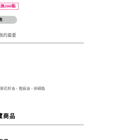
換2660點
我的最愛
葵花籽油、蓖麻油、卵磷脂
覽商品