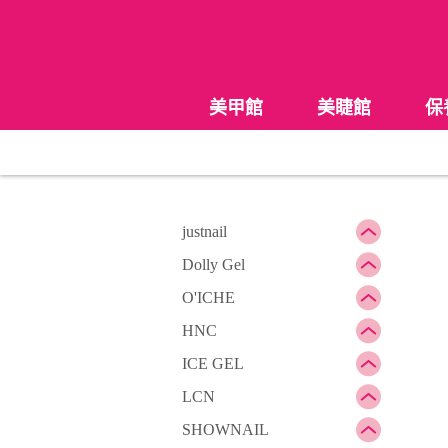
美甲館
美睫館
保
justnail
Dolly Gel
O'ICHE
HNC
ICE GEL
LCN
SHOWNAIL