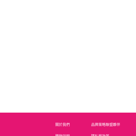
Dolly Gel 鈦晶激光無
justnail水蜜桃芒果指緣
justn
漬上層 15ml
軟化劑 15ml
RA005
Y1DE13A
原價 NT.1000
原價 NT.250
會員價 NT.500
會員價 NT.125
會
關於我們
品牌策略聯盟夥伴