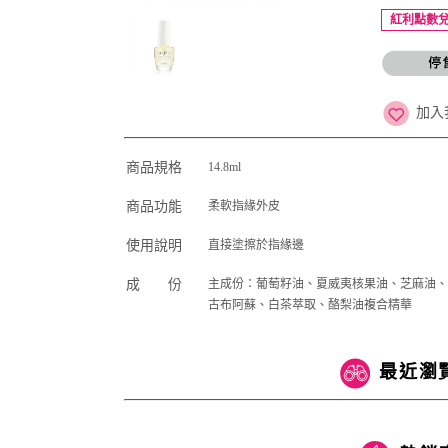
紅利點數兌
加入
商品規格
14.8ml
商品功能
柔軟指緣外皮
使用說明
直接塗擦於指緣邊
成 份
主成份：葡萄籽油、夏威夷核果油、芝麻油、
古布阿蘇、白茶萃取、酪梨油複合精華
最近瀏