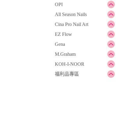
OPI
All Season Nails
Cina Pro Nail Art
EZ Flow
Gena
M.Graham
KOH-I-NOOR
福利品專區