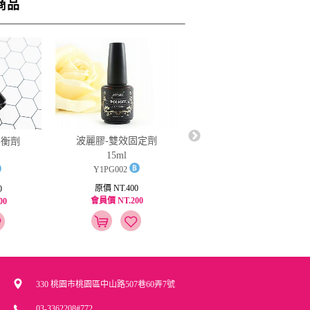
商品
波麗膠-雙效固定劑
LCN 淨甲潔膚液 16ml
潮平衡劑
15ml
Y1PG002
Y4N43090
原價 NT.400
原價 NT.820
0
會員價 NT.200
會員價 NT.574
00
330 桃園市桃園區中山路507巷60弄7號
03-3362208#772