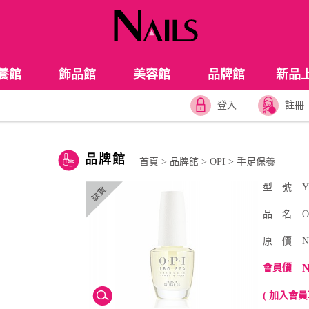
養館
飾品館
美容館
品牌館
新品
登入
註冊
品牌館
首頁
>
品牌館
>
OPI
>
手足保養
型 號
Y
品 名
O
原 價
N
N
會員價
( 加入會員