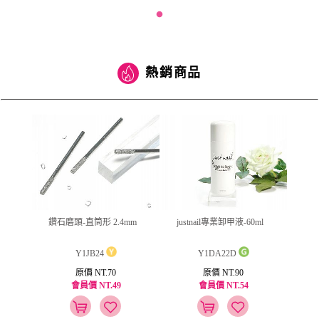
熱銷商品
(筆型)
鑽石磨頭-直筒形 2.4mm
justnail專業卸甲液-60ml
Dolly
Y1JB24
Y1DA22D
原價 NT.70
原價 NT.90
會員價 NT.49
會員價 NT.54